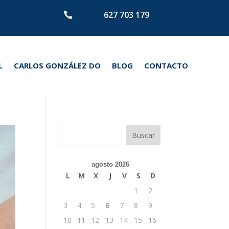
627 703 179

L
CARLOS GONZÁLEZ DO
BLOG
CONTACTO
agosto 2026
L
M
X
J
V
S
D
1
2
3
4
5
6
7
8
9
10
11
12
13
14
15
16