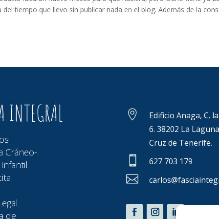
del tiempo que llevo sin publicar nada en el blog. Además de la cons
A INTEGRAL

Edificio Anaga, C. l
6.
38202 La Laguna
ios
Cruz de Tenerife.
a Cráneo-

627 703 179
Infantil
ita

carlos@fasciainteg
Legal
ca de