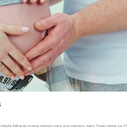
s
todavía faltaran nueve meses para que naciera, pero Darío tiene ya 2