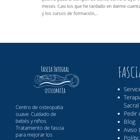
meses. Casi los que he tardado en darme cuenta 
y los cursos de formación,...
FASCI
Servic
Terapi
Sacral 
Centro de osteopatía
Pedir c
suave. Cuidado de
bebés y niños.
Blog
Tratamiento de fascia
Aviso 
para mejorar los
Políti